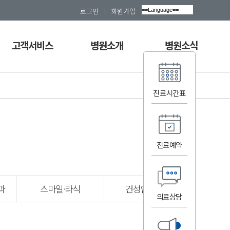
로그인
회원가입
고객서비스
병원소개
병원소식
공지사항
한길안과병원
언론 보도
진료시간표
자주하는 질문
인증수상내역
소식지
서류 발급 안내
사회공헌활동
홍보물
의료 상담
층별 안내
인재채용
진료예약
고객의 소리
오시는 길
과
스마일·라식
건성안클리닉
의료상담