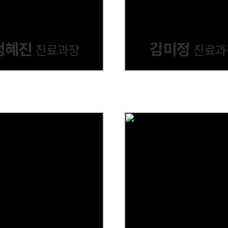
정혜진
김미정
진료과장
진료과