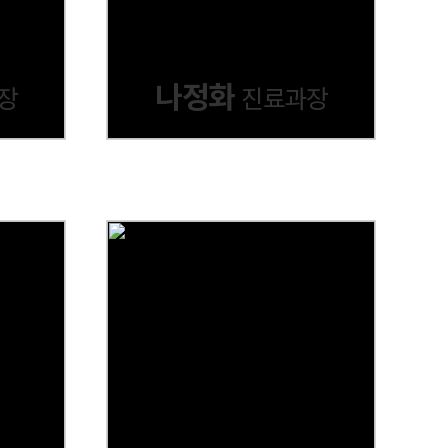
나정화
장
진료과장