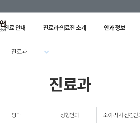
진료 안내
진료과·의료진 소개
안과 정보
료시간표
진료과
안과 질환
진료과
료예약
내과
래진료 안내
의료진
진료과
원 안내
망막
성형안과
소아·사시·신경안