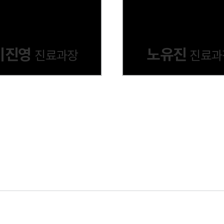
이진영
노유진
진료과장
진료과