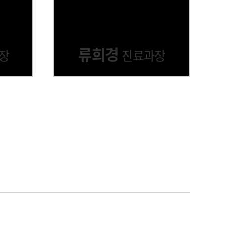
류희경
장
진료과장