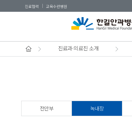
진료협력
교육수련병원
진
진료과·의료진 소개
진
외
입
전안부
녹내장