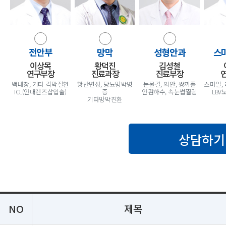
전안부
망막
성형안과
스
이상목
황덕진
김성철
연구부장
진료과장
진료부장
백내장, 기타 각막질환
황반변성, 당뇨망박병
눈물길, 의안, 쌍꺼풀
스마일, 
ICL(안내렌즈삽입술)
증
안검하수, 속눈썹찔림
LB
기타망막진환
상담하기
NO
제목